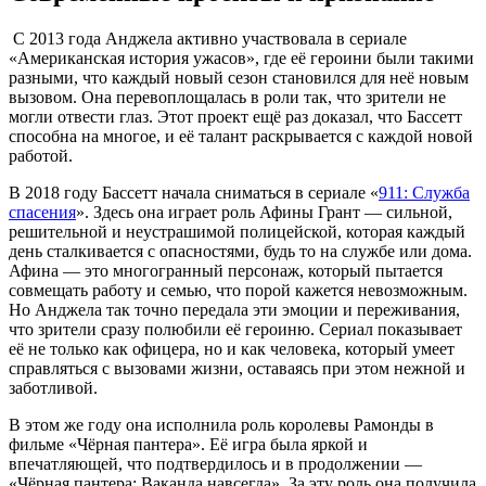
С 2013 года Анджела активно участвовала в сериале
«Американская история ужасов», где её героини были такими
разными, что каждый новый сезон становился для неё новым
вызовом. Она перевоплощалась в роли так, что зрители не
могли отвести глаз. Этот проект ещё раз доказал, что Бассетт
способна на многое, и её талант раскрывается с каждой новой
работой.
В 2018 году Бассетт начала сниматься в сериале «
911: Служба
спасения
». Здесь она играет роль Афины Грант — сильной,
решительной и неустрашимой полицейской, которая каждый
день сталкивается с опасностями, будь то на службе или дома.
Афина — это многогранный персонаж, который пытается
совмещать работу и семью, что порой кажется невозможным.
Но Анджела так точно передала эти эмоции и переживания,
что зрители сразу полюбили её героиню. Сериал показывает
её не только как офицера, но и как человека, который умеет
справляться с вызовами жизни, оставаясь при этом нежной и
заботливой.
В этом же году она исполнила роль королевы Рамонды в
фильме «Чёрная пантера». Её игра была яркой и
впечатляющей, что подтвердилось и в продолжении —
«Чёрная пантера: Ваканда навсегда». За эту роль она получила