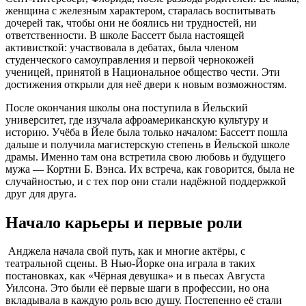
женщина с железным характером, старалась воспитывать
дочерей так, чтобы они не боялись ни трудностей, ни
ответственности. В школе Бассетт была настоящей
активисткой: участвовала в дебатах, была членом
студенческого самоуправления и первой чернокожей
ученицей, принятой в Национальное общество чести. Эти
достижения открыли для неё двери к новым возможностям.
После окончания школы она поступила в Йельский
университет, где изучала афроамериканскую культуру и
историю. Учёба в Йеле была только началом: Бассетт пошла
дальше и получила магистерскую степень в Йельской школе
драмы. Именно там она встретила свою любовь и будущего
мужа — Кортни Б. Вэнса. Их встреча, как говорится, была не
случайностью, и с тех пор они стали надёжной поддержкой
друг для друга.
Начало карьеры и первые роли
Анджела начала свой путь, как и многие актёры, с
театральной сцены. В Нью-Йорке она играла в таких
постановках, как «Чёрная девушка» и в пьесах Августа
Уилсона. Это были её первые шаги в профессии, но она
вкладывала в каждую роль всю душу. Постепенно её стали