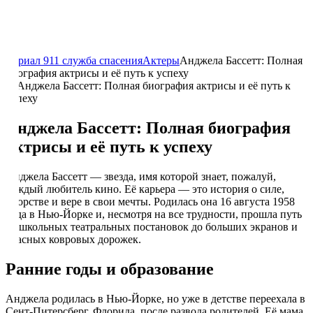
Сериал 911 служба спасения
Актеры
Анджела Бассетт: Полная
биография актрисы и её путь к успеху
Анджела Бассетт: Полная биография
актрисы и её путь к успеху
Анджела Бассетт — звезда, имя которой знает, пожалуй,
каждый любитель кино. Её карьера — это история о силе,
упорстве и вере в свои мечты. Родилась она 16 августа 1958
года в Нью-Йорке и, несмотря на все трудности, прошла путь
от школьных театральных постановок до больших экранов и
красных ковровых дорожек.
Ранние годы и образование
Анджела родилась в Нью-Йорке, но уже в детстве переехала в
Сент-Питерсберг, Флорида, после развода родителей. Её мама,