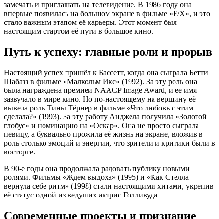
замечать и приглашать на телевидение. В 1986 году она
впервые появилась на большом экране в фильме «F/X», и это
стало важным этапом её карьеры. Этот момент был
настоящим стартом её пути в большое кино.
Путь к успеху: главные роли и прорыв
Настоящий успех пришёл к Бассетт, когда она сыграла Бетти
Шабазз в фильме «Малкольм Икс» (1992). За эту роль она
была награждена премией NAACP Image Award, и её имя
зазвучало в мире кино. Но по-настоящему на вершину её
вывела роль Тины Тёрнер в фильме «Что любовь с этим
сделала?» (1993). За эту работу Анджела получила «Золотой
глобус» и номинацию на «Оскар». Она не просто сыграла
певицу, а буквально прожила её жизнь на экране, вложив в
роль столько эмоций и энергии, что зрители и критики были в
восторге.
В 90-е годы она продолжала радовать публику новыми
ролями. Фильмы «Ждём выдоха» (1995) и «Как Стелла
вернула себе ритм» (1998) стали настоящими хитами, укрепив
её статус одной из ведущих актрис Голливуда.
Современные проекты и признание