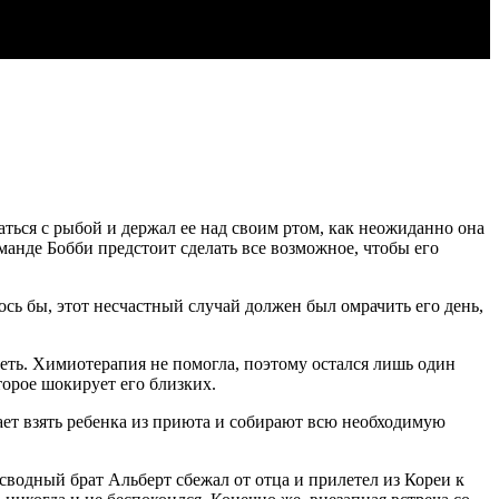
ться с рыбой и держал ее над своим ртом, как неожиданно она
манде Бобби предстоит сделать все возможное, чтобы его
ось бы, этот несчастный случай должен был омрачить его день,
еть. Химиотерапия не помогла, поэтому остался лишь один
торое шокирует его близких.
шает взять ребенка из приюта и собирают всю необходимую
сводный брат Альберт сбежал от отца и прилетел из Кореи к