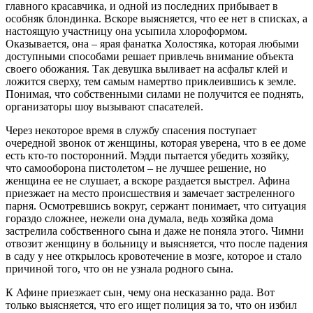
главного красавчика, и одной из последних прибывает в
особняк блондинка. Вскоре выясняется, что ее нет в списках, а
настоящую участницу она усыпила хлороформом.
Оказывается, она – ярая фанатка Холостяка, которая любыми
доступными способами решает привлечь внимание объекта
своего обожания. Так девушка выливает на асфальт клей и
ложится сверху, тем самым намертво приклеившись к земле.
Понимая, что собственными силами не получится ее поднять,
организаторы шоу вызывают спасателей.
Через некоторое время в службу спасения поступает
очередной звонок от женщины, которая уверена, что в ее доме
есть кто-то посторонний. Мэдди пытается убедить хозяйку,
что самооборона пистолетом – не лучшее решение, но
женщина ее не слушает, а вскоре раздается выстрел. Афина
приезжает на место происшествия и замечает застреленного
парня. Осмотревшись вокруг, сержант понимает, что ситуация
гораздо сложнее, нежели она думала, ведь хозяйка дома
застрелила собственного сына и даже не поняла этого. Чимни
отвозит женщину в больницу и выясняется, что после падения
в саду у нее открылось кровотечение в мозге, которое и стало
причиной того, что он не узнала родного сына.
К Афине приезжает сын, чему она несказанно рада. Вот
только выясняется, что его ищет полиция за то, что он избил