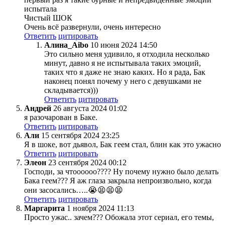
испытала
Чистый ШОК
Очень всё развернули, очень интересно
Ответить
цитировать
Алина_Aibo
10 июня 2024 14:50
Это сильно меня удивило, я отходила несколько
минут, давно я не испытывала таких эмоций,
таких что я даже не знаю каких. Но я рада, Бак
наконец понял почему у него с девушками не
складывается)))
Ответить
цитировать
Андрей
26 августа 2024 01:02
я разочарован в Баке.
Ответить
цитировать
Али
15 сентября 2024 23:25
Я в шоке, вот дьявол, Бак геем стал, блин как это ужасно
Ответить
цитировать
Элеон
23 сентября 2024 00:12
Господи, за чтоооооо???? Ну почему нужно было делать
Бака геем??? Я аж глаза закрыла непроизвольно, когда
они засосались…..😭😫😫😫
Ответить
цитировать
Маргарита
1 ноября 2024 11:13
Просто ужас.. зачем??? Обожала этот сериал, его темы,