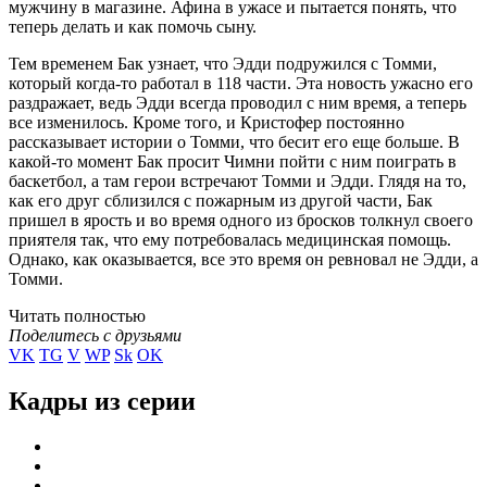
мужчину в магазине. Афина в ужасе и пытается понять, что
теперь делать и как помочь сыну.
Тем временем Бак узнает, что Эдди подружился с Томми,
который когда-то работал в 118 части. Эта новость ужасно его
раздражает, ведь Эдди всегда проводил с ним время, а теперь
все изменилось. Кроме того, и Кристофер постоянно
рассказывает истории о Томми, что бесит его еще больше. В
какой-то момент Бак просит Чимни пойти с ним поиграть в
баскетбол, а там герои встречают Томми и Эдди. Глядя на то,
как его друг сблизился с пожарным из другой части, Бак
пришел в ярость и во время одного из бросков толкнул своего
приятеля так, что ему потребовалась медицинская помощь.
Однако, как оказывается, все это время он ревновал не Эдди, а
Томми.
Читать полностью
Поделитесь с друзьями
VK
TG
V
WP
Sk
OK
Кадры из серии